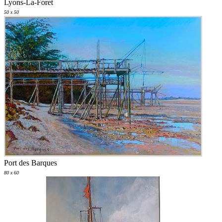
Lyons-La-Foret
50 x 50
Port des Barques
80 x 60