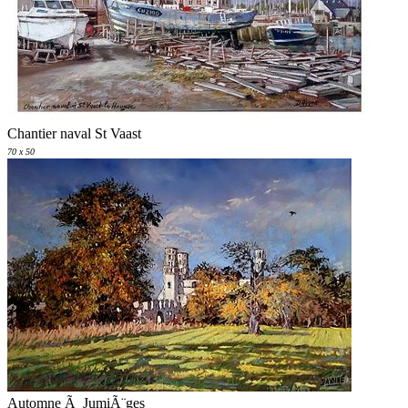
Chantier naval St Vaast
70 x 50
Automne Ã JumiÃ¨ges