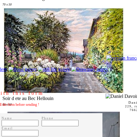
70 x 50
ith this form
Soir d ete au Bec Hellouin
Dan
all the form before sending !
80 x 60
229, r
766
Name
Phone
Email