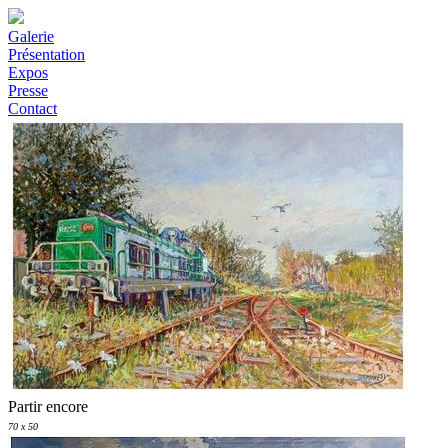
Galerie
Présentation
Expos
Presse
Contact
Partir encore
70 x 50