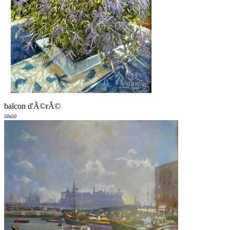
balcon d'Ã©rÃ©
50x50