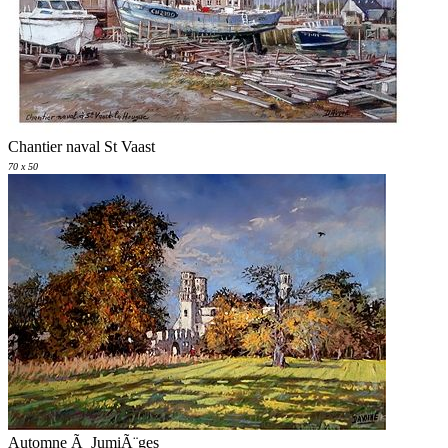
Chantier naval St Vaast
70 x 50
Automne Ã JumiÃ¨ges