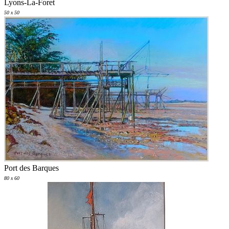
Lyons-La-Foret
50 x 50
Port des Barques
80 x 60