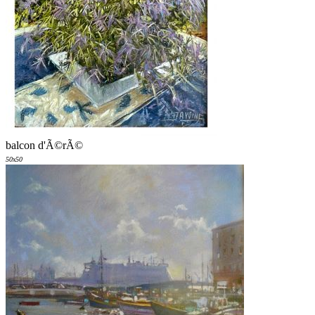
balcon d'Ã©rÃ©
50x50