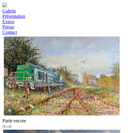
Galerie
Présentation
Expos
Presse
Contact
Partir encore
70 x 50