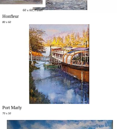
60 x 60, Pastel
Honfleur
80 x 60
Port Marly
70 x 50