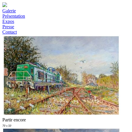
Galerie
Présentation
Expos
Presse
Contact
Partir encore
70 x 50