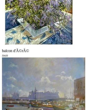
balcon d'Ã©rÃ©
50x50