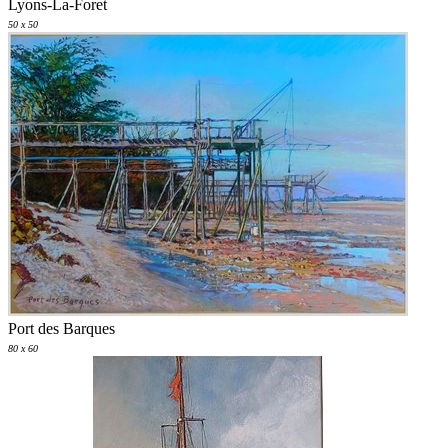
Lyons-La-Foret
50 x 50
Port des Barques
80 x 60