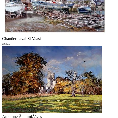
Chantier naval St Vaast
70 x 50
Automne Ã JumiÃ¨ges