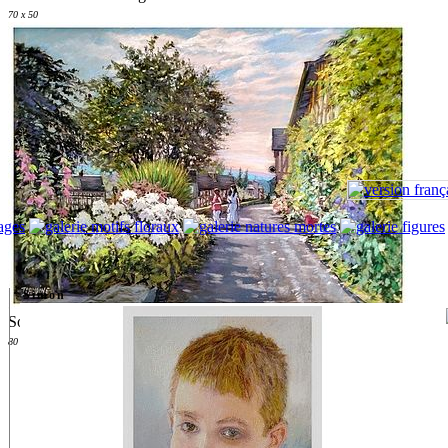
70 x 50
Simon
Soir d ete au Bec Hellouin
80 x 60