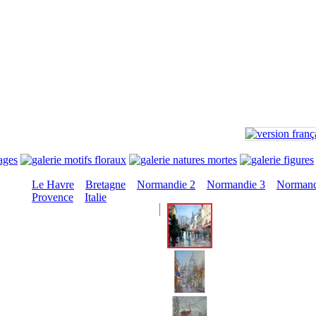
Le Havre
Bretagne
Normandie 2
Normandie 3
Normand
Provence
Italie