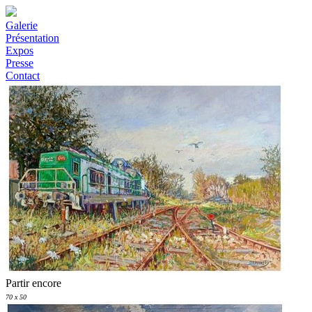
Galerie
Présentation
Expos
Presse
Contact
Partir encore
70 x 50