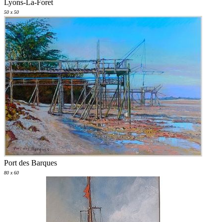
Lyons-La-Foret
50 x 50
Port des Barques
80 x 60